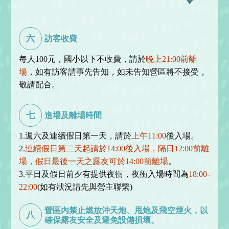
六
訪客收費
每人100元，國小以下不收費，請於
晚上21:00前離
場
，如有訪客請事先告知，如未告知營區將不接受，
敬請配合。
七
進場及離場時間
1.週六及連續假日第一天，請於
上午11:00
後入場。
2.
連續假日第二天起請於14:00後入場，隔日12:00前離
場，假日最後一天之露友可於14:00前離場
。
3.平日及假日前夕有提供夜衝，夜衝入場時間為
18:00-
22:00
(如有狀況請先與營主聯繫)
營區內禁止燃放沖天炮、甩炮及飛空煙火，以
八
確保露友安全及避免設備損壞。