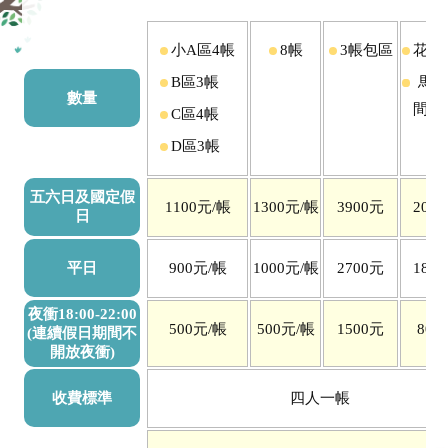
小A區4帳
8帳
3帳包區
花卉
B區3帳
馬卡
數量
間
C區4帳
D區3帳
五六日及國定假
1100元/帳
1300元/帳
3900元
200
日
平日
900元/帳
1000元/帳
2700元
180
夜衝18:00-22:00
500元/帳
500元/帳
1500元
800
(連續假日期間不
開放夜衝)
收費標準
四人一帳