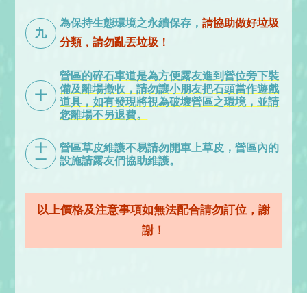
為保持生態環境之永續保存，
請協助做好垃圾
九
分類，請勿亂丟垃圾！
營區的碎石車道是為方便露友進到營位旁下裝
備及離場撤收，請勿讓小朋友把石頭當作遊戲
十
道具，如有發現將視為破壞營區之環境，並請
您離場不另退費。
十
營區草皮維護不易請勿開車上草皮，營區內的
一
設施請露友們協助維護。
以上價格及注意事項如無法配合請勿訂位，謝
謝！