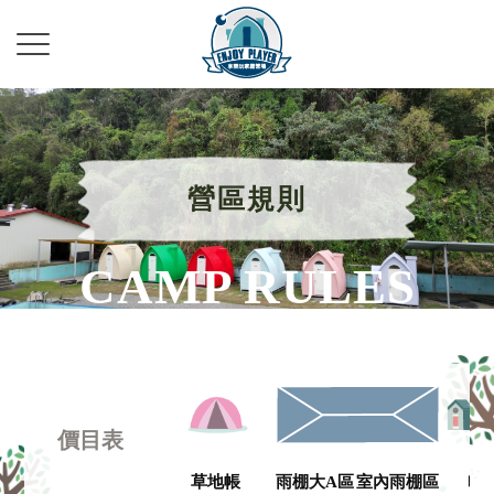
營區規則
價目表
草地帳
雨棚大A區
室內雨棚區
哈