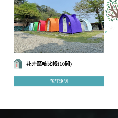
花卉區哈比帳(10間)
預訂說明