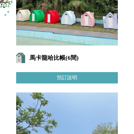
馬卡龍哈比帳(6間)
預訂說明