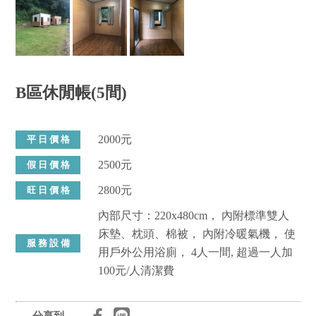
B區休閒帳(5間)
2000元
平 日 價 格
2500元
假 日 價 格
2800元
旺 日 價 格
內部尺寸：220x480cm， 內附標準雙人
床墊、枕頭、棉被， 內附冷暖氣機， 使
服 務 設 備
用戶外公用浴廁， 4人一間, 超過一人加
100元/人清潔費