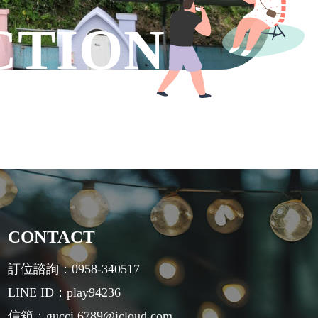
CONTACT
訂位諮詢：0958-340517
LINE ID：play94236
信箱：gucci.6789@icloud.com